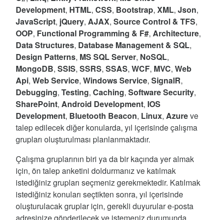
Development
,
HTML
,
CSS
,
Bootstrap
,
XML
,
Json
,
JavaScript
,
jQuery
,
AJAX
,
Source Control & TFS
,
OOP
,
Functional Programming & F#
,
Architecture
,
Data Structures
,
Database Management & SQL
,
Design Patterns
,
MS SQL Server
,
NoSQL
,
MongoDB
,
SSIS
,
SSRS
,
SSAS
,
WCF
,
MVC
,
Web
Api
,
Web Service
,
Windows Service
,
SignalR
,
Debugging
,
Testing
,
Caching
,
Software Security
,
SharePoint
,
Android Development
,
IOS
Development
,
Bluetooth Beacon
,
Linux
,
Azure
ve
talep edilecek diğer konularda, yıl içerisinde çalışma
grupları oluşturulması planlanmaktadır.
Çalışma gruplarının biri ya da bir kaçında yer almak
için, ön talep anketini doldurmanız ve katılmak
istediğiniz grupları seçmeniz gerekmektedir. Katılmak
istediğiniz konuları seçtikten sonra, yıl içerisinde
oluşturulacak gruplar için, gerekli duyurular e-posta
adresinize gönderilecek ve istemeniz durumunda