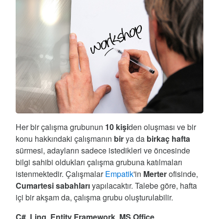
Her bir çalışma grubunun
10 kişi
den oluşması ve bir
konu hakkındaki çalışmanın
bir
ya da
birkaç hafta
sürmesi, adayların sadece istedikleri ve öncesinde
bilgi sahibi oldukları çalışma grubuna katılmaları
istenmektedir. Çalışmalar
Empatik
'in
Merter
ofisinde,
Cumartesi sabahları
yapılacaktır. Talebe göre, hafta
içi bir akşam da, çalışma grubu oluşturulabilir.
C#
,
Linq
,
Entity Framework
,
MS Office